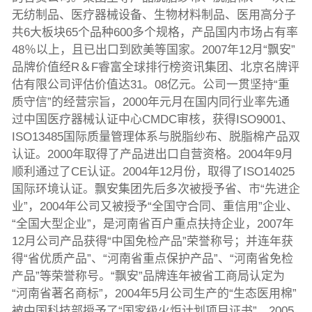
无纺制品、医疗器械设备、生物材料制品、医用高分子
共6大板块65个品种600多个规格，产品国内市场占有率
48％以上，且已出口到欧美等国家。2007年12月“飘安”
品牌价值经R＆F睿富全球排行榜资讯集团、北京名牌评
估有限公司评估价值达31。08亿元。公司一贯坚持“重
质守信”的经营宗旨，2000年元月在国内同行业率先通
过中国医疗器械认证中心CMDC审核，获得ISO9001、
ISO13485国际质量管理体系与脱脂纱布、脱脂棉产品双
认证。2000年取得了产品进出口自营资格。2004年9月
顺利通过了CE认证。2004年12月份，取得了ISO14025
国际环境认证。飘安集团先后多次被授予省、市“先进企
业”，2004年公司又被授予“全国守合同、重信用”企业、
“全国大型企业”，是河南省百户重点扶持企业，2007年
12月公司产品获得“中国免检产品”荣誉称号；并连年获
得“省优质产品”、“河南省重点保护产品”、“河南省免检
产品”等荣誉称号。“飘安”品牌连年被省工商局认定为
“河南省著名商标”，2004年5月公司生产的“生态医用棉”
被中国科技部授予了“国家级火炬计划项目证书”。2005